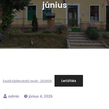
június
Letöltés
Szülői tájékoztató levél_202606
június 4, 2026