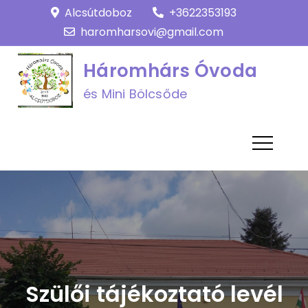
Skip
Alcsútdoboz
+3622353193
to
haromharsovi@gmail.com
content
Háromhárs Óvoda
és Mini Bölcsőde
Szülői tájékoztató levél