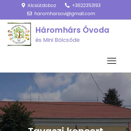
Skip
Alcsútdoboz
+3622353193
to
haromharsovi@gmail.com
content
Háromhárs Óvoda
és Mini Bölcsőde