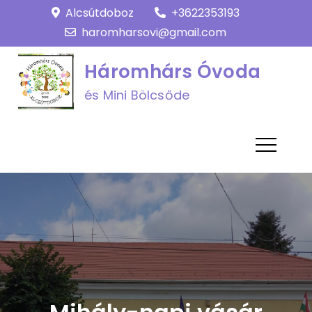
Skip
Alcsútdoboz
+3622353193
to
haromharsovi@gmail.com
content
Háromhárs Óvoda
és Mini Bölcsőde