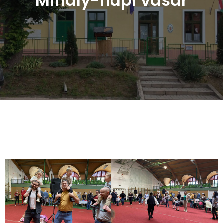
Mihály-napi vásár