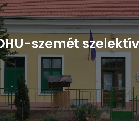
HU-szemét szelektí