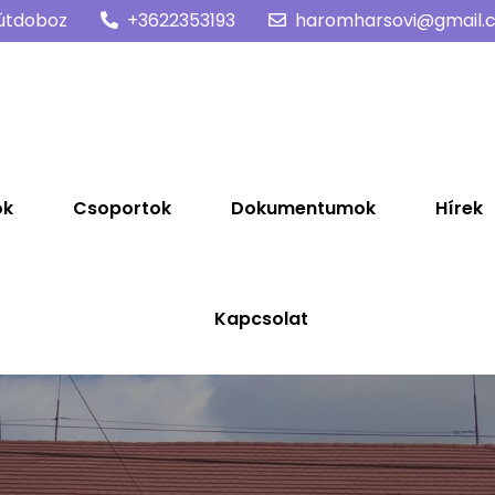
útdoboz
+3622353193
haromharsovi@gmail.
a
ók
Csoportok
Dokumentumok
Hírek
Kapcsolat