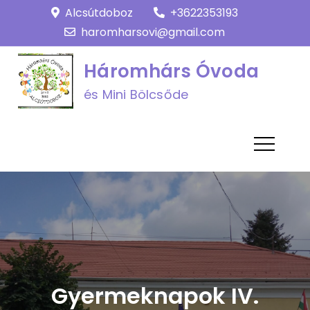
Skip
Alcsútdoboz
+3622353193
to
haromharsovi@gmail.com
content
Háromhárs Óvoda
és Mini Bölcsőde
Gyermeknapok IV.