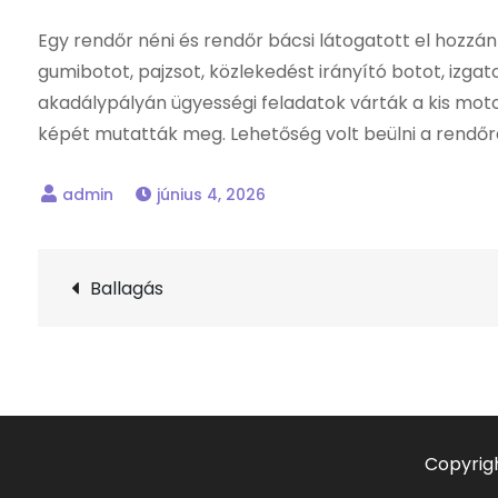
Egy rendőr néni és rendőr bácsi látogatott el hoz
gumibotot, pajzsot, közlekedést irányító botot, izga
akadálypályán ügyességi feladatok várták a kis motor
képét mutatták meg. Lehetőség volt beülni a rendőra
június 4, 2026
Bejegyzés
Ballagás
navigáció
Copyrig