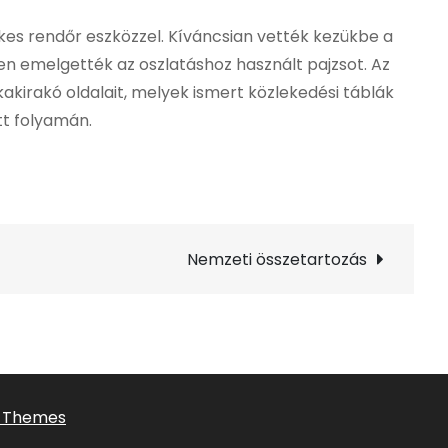
es rendőr eszközzel. Kíváncsian vették kezükbe a
sen emelgették az oszlatáshoz használt pajzsot. Az
akirakó oldalait, melyek ismert közlekedési táblák
tt folyamán.
Nemzeti összetartozás
v Themes