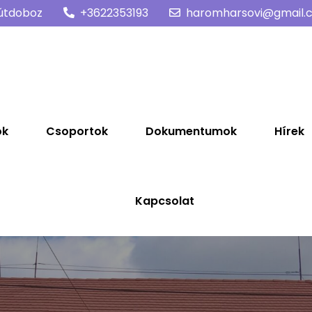
útdoboz
+3622353193
haromharsovi@gmail.
a
ók
Csoportok
Dokumentumok
Hírek
Kapcsolat