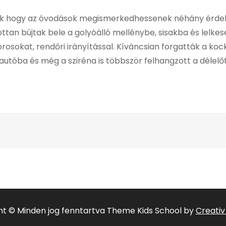
zánk hogy az óvodások megismerkedhessenek néhány érdek
tottan bújtak bele a golyóálló mellénybe, sisakba és lelke
osokat, rendőri irányítással. Kíváncsian forgatták a kock
utóba és még a sziréna is többször felhangzott a délelő
ht © Minden jog fenntartva Theme Kids School by
Creati