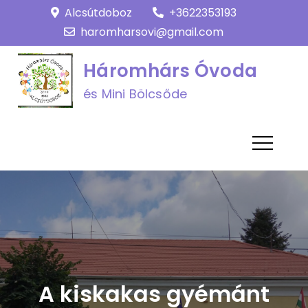
Skip
Alcsútdoboz
+3622353193
to
haromharsovi@gmail.com
content
Háromhárs Óvoda
és Mini Bölcsőde
A kiskakas gyémánt