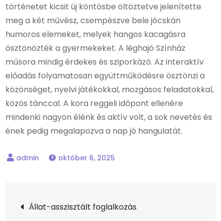
történetet kicsit új köntösbe öltöztetve jelenítette
meg a két művész, csempészve bele jócskán
humoros elemeket, melyek hangos kacagásra
ösztönözték a gyermekeket. A léghajó Színház
műsora mindig érdekes és sziporkázó. Az interaktív
előadás folyamatosan együttműködésre ösztönzi a
közönséget, nyelvi játékokkal, mozgásos feladatokkal,
közös tánccal. A kora reggeli időpont ellenére
mindenki nagyon élénk és aktív volt, a sok nevetés és
ének pedig megalapozva a nap jó hangulatát.
október 6, 2025
Bejegyzés
Állat-asszisztált foglalkozás