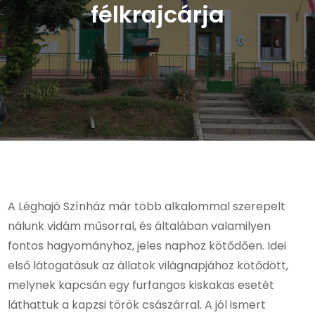
félkrajcárja
A Léghajó Színház már több alkalommal szerepelt
nálunk vidám műsorral, és általában valamilyen
fontos hagyományhoz, jeles naphoz kötődően. Idei
első látogatásuk az állatok világnapjához kötődött,
melynek kapcsán egy furfangos kiskakas esetét
láthattuk a kapzsi török császárral. A jól ismert