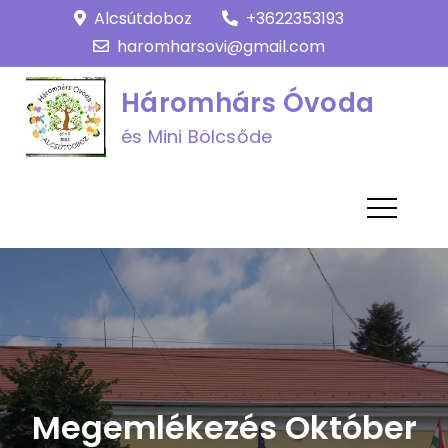
Skip
Alcsútdoboz
+3622353193
to
haromharsovi@gmail.com
content
Háromhárs Óvoda
és Mini Bölcsőde
Megemlékezés Október